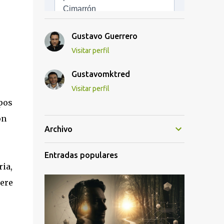
Gustavo Guerrero
Visitar perfil
Gustavomktred
Visitar perfil
pos
on
Archivo
Entradas populares
ria,
iere