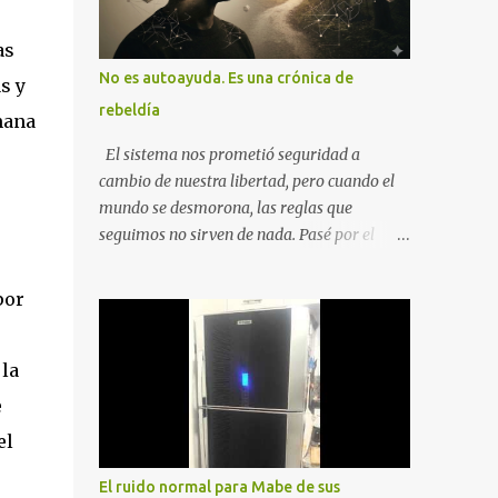
as
No es autoayuda. Es una crónica de
s y
rebeldía
mana
El sistema nos prometió seguridad a
cambio de nuestra libertad, pero cuando el
mundo se desmorona, las reglas que
seguimos no sirven de nada. Pasé por el
desempleo, el divorcio y el duelo más
profundo para entender que la única balsa
por
posible es la soberanía personal. Aquí no
encontrarás frases motivacionales;
encontrarás el registro de un escape. La
 la
comunidad de los que eligen ver Ser un
e
Cimarrón no es huir del mundo, es aprender
el
a caminar en él sin llevar puestas las
cadenas de otros 1. La Caída: Al Filo del
El ruido normal para Mabe de sus