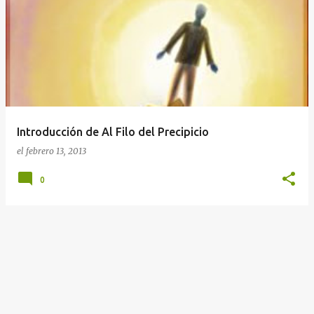
E
n
t
r
a
d
a
Introducción de Al Filo del Precipicio
s
el
febrero 13, 2013
0