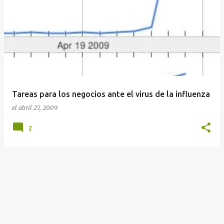
E
n
t
r
a
d
a
Tareas para los negocios ante el virus de la influenza
s
el
abril 27, 2009
2