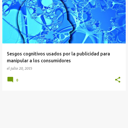
E
n
t
r
a
d
a
Sesgos cognitivos usados por la publicidad para
s
manipular a los consumidores
el
julio 20, 2015
0