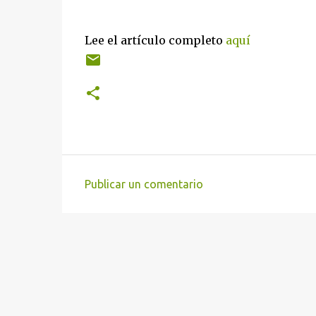
Lee el artículo completo
aquí
Publicar un comentario
C
o
m
e
n
t