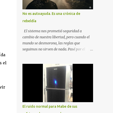
No es autoayuda. Es una crónica de
rebeldía
El sistema nos prometió seguridad a
cambio de nuestra libertad, pero cuando el
mundo se desmorona, las reglas que
seguimos no sirven de nada. Pasé por el
ída
desempleo, el divorcio y el duelo más
profundo para entender que la única balsa
s el
posible es la soberanía personal. Aquí no
encontrarás frases motivacionales;
encontrarás el registro de un escape. La
comunidad de los que eligen ver Ser un
vir
Cimarrón no es huir del mundo, es aprender
a caminar en él sin llevar puestas las
cadenas de otros 1. La Caída: Al Filo del
El ruido normal para Mabe de sus
Precipicio El momento del quiebre. En Al