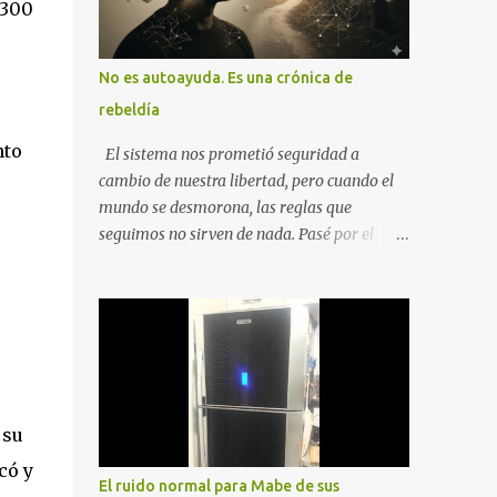
 300
No es autoayuda. Es una crónica de
rebeldía
nto
El sistema nos prometió seguridad a
cambio de nuestra libertad, pero cuando el
mundo se desmorona, las reglas que
seguimos no sirven de nada. Pasé por el
desempleo, el divorcio y el duelo más
profundo para entender que la única balsa
posible es la soberanía personal. Aquí no
encontrarás frases motivacionales;
encontrarás el registro de un escape. La
comunidad de los que eligen ver Ser un
Cimarrón no es huir del mundo, es aprender
 su
a caminar en él sin llevar puestas las
có y
cadenas de otros 1. La Caída: Al Filo del
El ruido normal para Mabe de sus