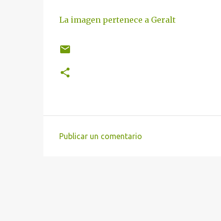
La imagen pertenece a Geralt
Publicar un comentario
C
o
m
e
n
t