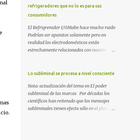
Precipicio El momento del quiebre. En Al
inal
refrigeradores que no lo es para sus
Filo del Precipicio, relato mi caída. No como
consumidores
una víctima, sino como alguien que
descubrió que la crisis es el único lugar
El Refrigrerador I/OMabe hace mucho ruido
donde la verdad no se puede ocultar. Este
e
Podrían ser aparatos solamente pero en
libro es el testimonio de cómo reconstruir la
realidad los electrodomésticos están
identidad cuando el éxito corporativo y las
estrechamente relacionados con nuestra
etiquetas sociales te abandonan. Es la base
intimidad. Los usamos en un entorno
técnica y espiritual de mi regreso al mundo.
totalmente personal: cuando lavamos
Adquirir en Amazon 2. La Huida: Cimarrón
residuos de nuestras vivencias impregnados
Lo subliminal se procesa a nivel consciente
Asilvestrarse: La úni...
en la ropa; cuando procesamos alimentos
Nota: actualización del tema en El poder
que nos darán energía durante el día o
subliminal de las marcas Por décadas los
cuando queremos conservar esas delicias al
científicos han reiterado que los mensajes
emas
paladar para disfrutarlas al día siguiente.
subliminales tienen efecto sólo en el plano
Nunca pensamos en ellos, esperamos que
cio.
consciente del perceptor, aun cuando se
simplemente funcionen para cumplir con la
cuelen en el subconsciente. Esto, en otras
razón por las cuales esos electrodomésticos
palabras, quiere decir que no hay ningún
fueron creados. Pero ¿qué ocurre cuando uno
proceso mágico que convierta en autómatas