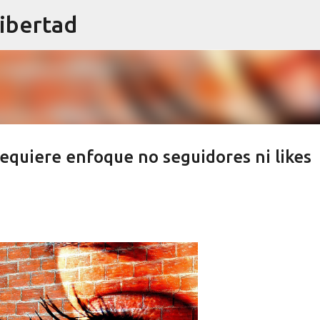
libertad
Ir al contenido principal
equiere enfoque no seguidores ni likes