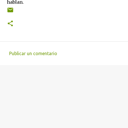
hablan.
Publicar un comentario
C
o
m
e
n
t
a
r
i