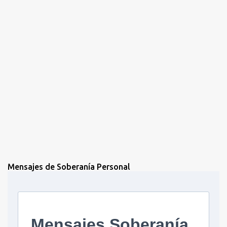
o
s
Mensajes de Soberanía Personal