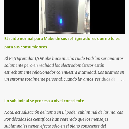
llevar puestas las cadenas de otros 1. La Caída: Al Filo del
Precipicio El momento del quiebre. En Al Filo del Precipicio, relato
mi caída. No como una víctima, sino como alguien que descubrió
que la crisis es el único lugar donde la verdad no se puede ocultar.
Este libro es el testimonio de cómo reconstruir la identidad cuando
el éxito corporativo y las etiquetas sociales te abandonan. Es la
El ruido normal para Mabe de sus refrigeradores que no lo es
base técnica y espiritual de mi regreso al mundo. Adquirir en
para sus consumidores
Amazon 2. La Huida: Cimarrón Asilvestrarse: La úni...
El Refrigrerador I/OMabe hace mucho ruido Podrían ser aparatos
solamente pero en realidad los electrodomésticos están
estrechamente relacionados con nuestra intimidad. Los usamos en
un entorno totalmente personal: cuando lavamos residuos de
nuestras vivencias impregnados en la ropa; cuando procesamos
alimentos que nos darán energía durante el día o cuando
queremos conservar esas delicias al paladar para disfrutarlas al
Lo subliminal se procesa a nivel consciente
día siguiente. Nunca pensamos en ellos, esperamos que
Nota: actualización del tema en El poder subliminal de las marcas
simplemente funcionen para cumplir con la razón por las cuales
Por décadas los científicos han reiterado que los mensajes
esos electrodomésticos fueron creados. Pero ¿qué ocurre cuando
subliminales tienen efecto sólo en el plano consciente del
uno de estos aparatos se destaca por el ruido que provoca al