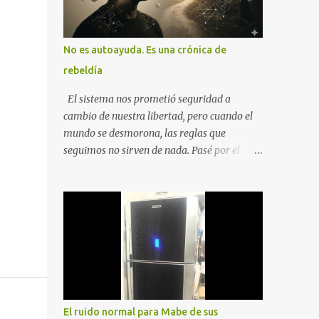
No es autoayuda. Es una crónica de
rebeldía
El sistema nos prometió seguridad a
cambio de nuestra libertad, pero cuando el
mundo se desmorona, las reglas que
seguimos no sirven de nada. Pasé por el
desempleo, el divorcio y el duelo más
profundo para entender que la única balsa
posible es la soberanía personal. Aquí no
encontrarás frases motivacionales;
encontrarás el registro de un escape. La
comunidad de los que eligen ver Ser un
Cimarrón no es huir del mundo, es aprender
a caminar en él sin llevar puestas las
cadenas de otros 1. La Caída: Al Filo del
El ruido normal para Mabe de sus