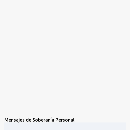
a
r
i
o
s
Mensajes de Soberanía Personal