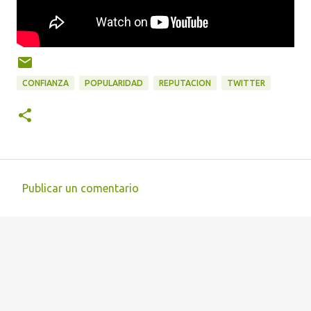
CONFIANZA
POPULARIDAD
REPUTACION
TWITTER
Publicar un comentario
C
o
m
e
n
t