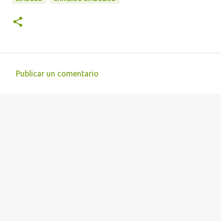
Publicar un comentario
C
o
m
e
n
t
a
r
i
o