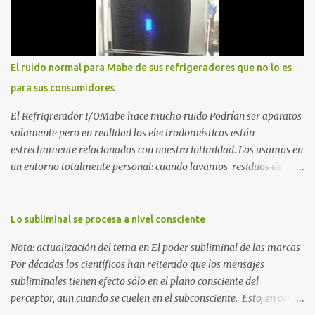
mi caída. No como una víctima, sino como alguien que descubrió
que la crisis es el único lugar donde la verdad no se puede ocultar.
Este libro es el testimonio de cómo reconstruir la identidad cuando
el éxito corporativo y las etiquetas sociales te abandonan. Es la
El ruido normal para Mabe de sus refrigeradores que no lo es
base técnica y espiritual de mi regreso al mundo. Adquirir en
para sus consumidores
Amazon 2. La Huida: Cimarrón Asilvestrarse: La úni...
El Refrigrerador I/OMabe hace mucho ruido Podrían ser aparatos
solamente pero en realidad los electrodomésticos están
estrechamente relacionados con nuestra intimidad. Los usamos en
un entorno totalmente personal: cuando lavamos residuos de
nuestras vivencias impregnados en la ropa; cuando procesamos
alimentos que nos darán energía durante el día o cuando
queremos conservar esas delicias al paladar para disfrutarlas al
Lo subliminal se procesa a nivel consciente
día siguiente. Nunca pensamos en ellos, esperamos que
Nota: actualización del tema en El poder subliminal de las marcas
simplemente funcionen para cumplir con la razón por las cuales
Por décadas los científicos han reiterado que los mensajes
esos electrodomésticos fueron creados. Pero ¿qué ocurre cuando
subliminales tienen efecto sólo en el plano consciente del
uno de estos aparatos se destaca por el ruido que provoca al
perceptor, aun cuando se cuelen en el subconsciente. Esto, en otras
funcionar? Creo que nadie se lo imagina hasta que lo vive. Jamás