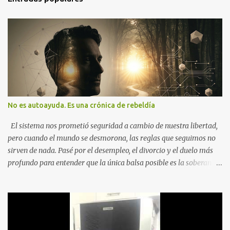
No es autoayuda. Es una crónica de rebeldía
El sistema nos prometió seguridad a cambio de nuestra libertad,
pero cuando el mundo se desmorona, las reglas que seguimos no
sirven de nada. Pasé por el desempleo, el divorcio y el duelo más
profundo para entender que la única balsa posible es la soberanía
personal. Aquí no encontrarás frases motivacionales; encontrarás
el registro de un escape. La comunidad de los que eligen ver Ser
un Cimarrón no es huir del mundo, es aprender a caminar en él sin
llevar puestas las cadenas de otros 1. La Caída: Al Filo del
Precipicio El momento del quiebre. En Al Filo del Precipicio, relato