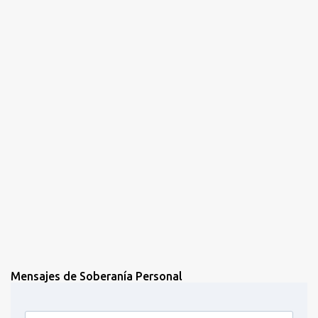
r
i
o
s
Mensajes de Soberanía Personal