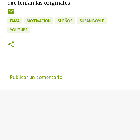
que tenían las originales
FAMA
MOTIVACIÓN
SUEÑOS
SUSAN BOYLE
YOUTUBE
Publicar un comentario
C
o
m
e
n
t
a