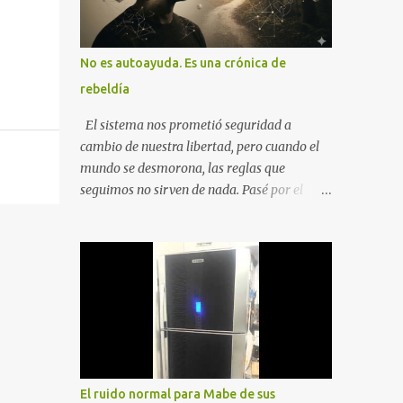
No es autoayuda. Es una crónica de
rebeldía
El sistema nos prometió seguridad a
cambio de nuestra libertad, pero cuando el
mundo se desmorona, las reglas que
seguimos no sirven de nada. Pasé por el
desempleo, el divorcio y el duelo más
profundo para entender que la única balsa
posible es la soberanía personal. Aquí no
encontrarás frases motivacionales;
encontrarás el registro de un escape. La
comunidad de los que eligen ver Ser un
Cimarrón no es huir del mundo, es aprender
a caminar en él sin llevar puestas las
cadenas de otros 1. La Caída: Al Filo del
El ruido normal para Mabe de sus