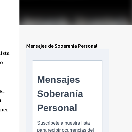
Mensajes de Soberanía Personal
ista
co
a.
n
ener