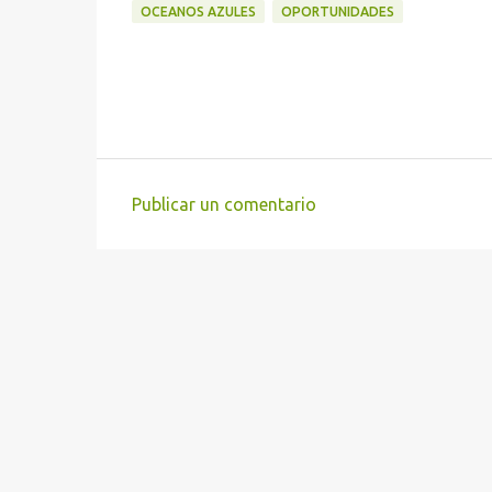
OCEANOS AZULES
OPORTUNIDADES
Publicar un comentario
C
o
m
e
n
t
a
r
i