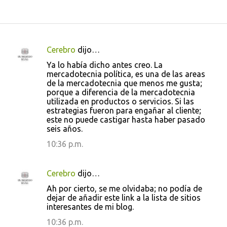
Cerebro
dijo…
C
Ya lo había dicho antes creo. La
o
mercadotecnia política, es una de las areas
de la mercadotecnia que menos me gusta;
m
porque a diferencia de la mercadotecnia
e
utilizada en productos o servicios. Si las
estrategias fueron para engañar al cliente;
n
este no puede castigar hasta haber pasado
t
seis años.
a
10:36 p.m.
r
i
Cerebro
dijo…
o
Ah por cierto, se me olvidaba; no podía de
s
dejar de añadir este link a la lista de sitios
interesantes de mi blog.
10:36 p.m.