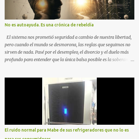
No es autoayuda. Es una crónica de rebeldía
El sistema nos prometió seguridad a cambio de nuestra libertad,
pero cuando el mundo se desmorona, las reglas que seguimos no
sirven de nada. Pasé por el desempleo, el divorcio y el duelo más
profundo para entender que la única balsa posible es la soberanía
personal. Aquí no encontrarás frases motivacionales; encontrarás
el registro de un escape. La comunidad de los que eligen ver Ser
un Cimarrón no es huir del mundo, es aprender a caminar en él sin
llevar puestas las cadenas de otros 1. La Caída: Al Filo del
Precipicio El momento del quiebre. En Al Filo del Precipicio, relato
mi caída. No como una víctima, sino como alguien que descubrió
que la crisis es el único lugar donde la verdad no se puede ocultar.
Este libro es el testimonio de cómo reconstruir la identidad cuando
el éxito corporativo y las etiquetas sociales te abandonan. Es la
El ruido normal para Mabe de sus refrigeradores que no lo es
base técnica y espiritual de mi regreso al mundo. Adquirir en