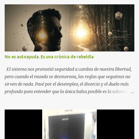
No es autoayuda. Es una crónica de rebeldía
El sistema nos prometió seguridad a cambio de nuestra libertad,
pero cuando el mundo se desmorona, las reglas que seguimos no
sirven de nada. Pasé por el desempleo, el divorcio y el duelo más
profundo para entender que la única balsa posible es la soberanía
personal. Aquí no encontrarás frases motivacionales; encontrarás
el registro de un escape. La comunidad de los que eligen ver Ser
un Cimarrón no es huir del mundo, es aprender a caminar en él sin
llevar puestas las cadenas de otros 1. La Caída: Al Filo del
Precipicio El momento del quiebre. En Al Filo del Precipicio, relato
mi caída. No como una víctima, sino como alguien que descubrió