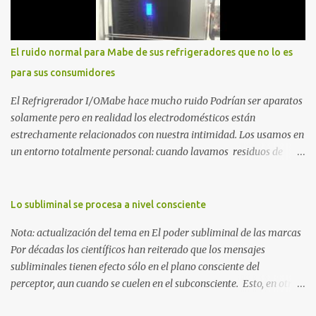
que la crisis es el único lugar donde la verdad no se puede ocultar.
Este libro es el testimonio de cómo reconstruir la identidad cuando
el éxito corporativo y las etiquetas sociales te abandonan. Es la
El ruido normal para Mabe de sus refrigeradores que no lo es
base técnica y espiritual de mi regreso al mundo. Adquirir en
para sus consumidores
Amazon 2. La Huida: Cimarrón Asilvestrarse: La úni...
El Refrigrerador I/OMabe hace mucho ruido Podrían ser aparatos
solamente pero en realidad los electrodomésticos están
estrechamente relacionados con nuestra intimidad. Los usamos en
un entorno totalmente personal: cuando lavamos residuos de
nuestras vivencias impregnados en la ropa; cuando procesamos
alimentos que nos darán energía durante el día o cuando
queremos conservar esas delicias al paladar para disfrutarlas al
Lo subliminal se procesa a nivel consciente
día siguiente. Nunca pensamos en ellos, esperamos que
Nota: actualización del tema en El poder subliminal de las marcas
simplemente funcionen para cumplir con la razón por las cuales
Por décadas los científicos han reiterado que los mensajes
esos electrodomésticos fueron creados. Pero ¿qué ocurre cuando
subliminales tienen efecto sólo en el plano consciente del
uno de estos aparatos se destaca por el ruido que provoca al
perceptor, aun cuando se cuelen en el subconsciente. Esto, en otras
funcionar? Creo que nadie se lo imagina hasta que lo vive. Jamás
palabras, quiere decir que no hay ningún proceso mágico que
habría pensado que el ruido de un refrigerador podría alterar la