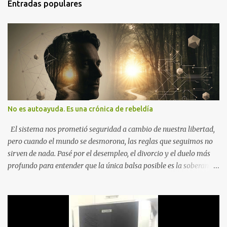
Entradas populares
No es autoayuda. Es una crónica de rebeldía
El sistema nos prometió seguridad a cambio de nuestra libertad,
pero cuando el mundo se desmorona, las reglas que seguimos no
sirven de nada. Pasé por el desempleo, el divorcio y el duelo más
profundo para entender que la única balsa posible es la soberanía
personal. Aquí no encontrarás frases motivacionales; encontrarás
el registro de un escape. La comunidad de los que eligen ver Ser
un Cimarrón no es huir del mundo, es aprender a caminar en él sin
llevar puestas las cadenas de otros 1. La Caída: Al Filo del
Precipicio El momento del quiebre. En Al Filo del Precipicio, relato