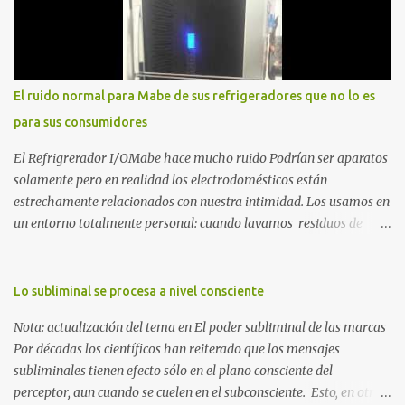
mi caída. No como una víctima, sino como alguien que descubrió
que la crisis es el único lugar donde la verdad no se puede ocultar.
Este libro es el testimonio de cómo reconstruir la identidad cuando
el éxito corporativo y las etiquetas sociales te abandonan. Es la
El ruido normal para Mabe de sus refrigeradores que no lo es
base técnica y espiritual de mi regreso al mundo. Adquirir en
para sus consumidores
Amazon 2. La Huida: Cimarrón Asilvestrarse: La úni...
El Refrigrerador I/OMabe hace mucho ruido Podrían ser aparatos
solamente pero en realidad los electrodomésticos están
estrechamente relacionados con nuestra intimidad. Los usamos en
un entorno totalmente personal: cuando lavamos residuos de
nuestras vivencias impregnados en la ropa; cuando procesamos
alimentos que nos darán energía durante el día o cuando
queremos conservar esas delicias al paladar para disfrutarlas al
Lo subliminal se procesa a nivel consciente
día siguiente. Nunca pensamos en ellos, esperamos que
Nota: actualización del tema en El poder subliminal de las marcas
simplemente funcionen para cumplir con la razón por las cuales
Por décadas los científicos han reiterado que los mensajes
esos electrodomésticos fueron creados. Pero ¿qué ocurre cuando
subliminales tienen efecto sólo en el plano consciente del
uno de estos aparatos se destaca por el ruido que provoca al
perceptor, aun cuando se cuelen en el subconsciente. Esto, en otras
funcionar? Creo que nadie se lo imagina hasta que lo vive. Jamás