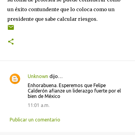
un éxito contundente que lo coloca como un
presidente que sabe calcular riesgos.
Unknown
dijo…
C
Enhorabuena. Esperemos que Felipe
o
Calderón afianze un liderazgo fuerte por el
bien de México
m
e
11:01 a.m.
n
Publicar un comentario
t
a