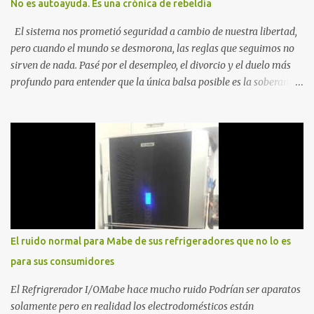
No es autoayuda. Es una crónica de rebeldía
El sistema nos prometió seguridad a cambio de nuestra libertad,
pero cuando el mundo se desmorona, las reglas que seguimos no
sirven de nada. Pasé por el desempleo, el divorcio y el duelo más
profundo para entender que la única balsa posible es la soberanía
personal. Aquí no encontrarás frases motivacionales; encontrarás
el registro de un escape. La comunidad de los que eligen ver Ser
un Cimarrón no es huir del mundo, es aprender a caminar en él sin
llevar puestas las cadenas de otros 1. La Caída: Al Filo del
Precipicio El momento del quiebre. En Al Filo del Precipicio, relato
mi caída. No como una víctima, sino como alguien que descubrió
que la crisis es el único lugar donde la verdad no se puede ocultar.
Este libro es el testimonio de cómo reconstruir la identidad cuando
el éxito corporativo y las etiquetas sociales te abandonan. Es la
El ruido normal para Mabe de sus refrigeradores que no lo es
base técnica y espiritual de mi regreso al mundo. Adquirir en
para sus consumidores
Amazon 2. La Huida: Cimarrón Asilvestrarse: La úni...
El Refrigrerador I/OMabe hace mucho ruido Podrían ser aparatos
solamente pero en realidad los electrodomésticos están