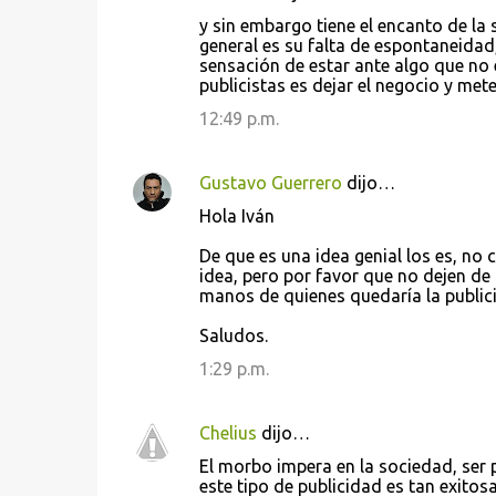
C
y sin embargo tiene el encanto de la 
o
general es su falta de espontaneidad,
sensación de estar ante algo que no 
m
publicistas es dejar el negocio y me
e
12:49 p.m.
n
t
Gustavo Guerrero
dijo…
a
Hola Iván
r
i
De que es una idea genial los es, no
idea, pero por favor que no dejen de 
o
manos de quienes quedaría la public
s
Saludos.
1:29 p.m.
Chelius
dijo…
El morbo impera en la sociedad, ser
este tipo de publicidad es tan exitosa