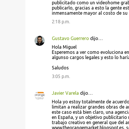
publicitado como un videohome grab
publicarlo, gracias a esto la gente es
inmensamente mayor al costo de su 
2:18 p.m.
Gustavo Guerrero
dijo…
Hola Miguel
Esperemos a ver como evoluciona en e
algunso cargos legales y esto lo haría
Saludos
3:05 p.m.
Javier Varela
dijo…
Hola yo estoy totalmente de acuerdo 
limitan a realizar grandes obras de 
este caso está bien claro, una age
en España, y un objetivo publicitari
trabajo creativo en general que del a
www.theorangemarket.blogspot.es, so