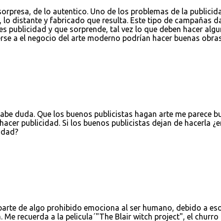
sorpresa, de lo autentico. Uno de los problemas de la publicid
 lo distante y fabricado que resulta. Este tipo de campañas d
es publicidad y que sorprende, tal vez lo que deben hacer alg
terse a el negocio del arte moderno podrían hacer buenas obras
 cabe duda. Que los buenos publicistas hagan arte me parece b
hacer publicidad. Si los buenos publicistas dejan de hacerla ¿e
idad?
 parte de algo prohibido emociona al ser humano, debido a es
. Me recuerda a la pelicula´"The Blair witch project", el churro