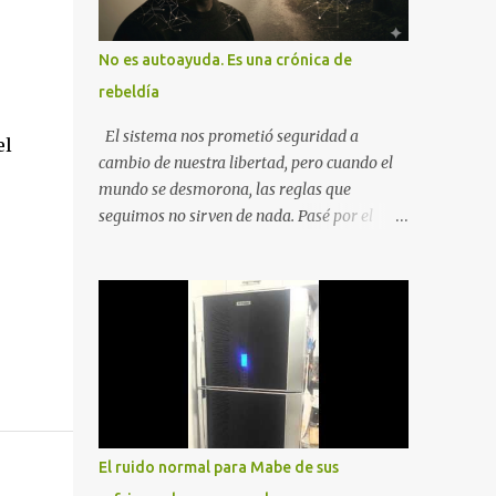
No es autoayuda. Es una crónica de
rebeldía
El sistema nos prometió seguridad a
el
cambio de nuestra libertad, pero cuando el
mundo se desmorona, las reglas que
seguimos no sirven de nada. Pasé por el
desempleo, el divorcio y el duelo más
profundo para entender que la única balsa
posible es la soberanía personal. Aquí no
encontrarás frases motivacionales;
encontrarás el registro de un escape. La
comunidad de los que eligen ver Ser un
Cimarrón no es huir del mundo, es aprender
a caminar en él sin llevar puestas las
cadenas de otros 1. La Caída: Al Filo del
El ruido normal para Mabe de sus
Precipicio El momento del quiebre. En Al