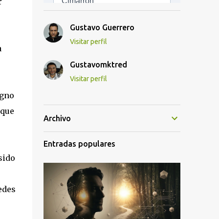
r
Gustavo Guerrero
Visitar perfil
a
Gustavomktred
Visitar perfil
igno
 que
Archivo
Entradas populares
sido
redes