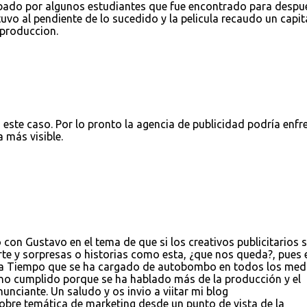
ado por algunos estudiantes que fue encontrado para despu
tuvo al pendiente de lo sucedido y la pelicula recaudo un capit
produccion.
ste caso. Por lo pronto la agencia de publicidad podría enfr
 más visible.
con Gustavo en el tema de que si los creativos publicitarios 
arte y sorpresas o historias como esta, ¿que nos queda?, pues 
ncia Tiempo que se ha cargado de autobombo en todos los med
o no cumplido porque se ha hablado más de la producción y el
nunciante. Un saludo y os invio a viitar mi blog
bre temática de marketing desde un punto de vista de la