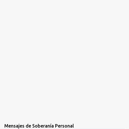
t
a
r
i
o
s
Mensajes de Soberanía Personal