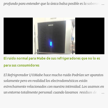
profundo para entender que la única balsa posible es la soberanía
personal. Aquí no encontrarás frases motivacionales; encontrarás
el registro de un escape. La comunidad de los que eligen ver Ser
un Cimarrón no es huir del mundo, es aprender a caminar en él sin
llevar puestas las cadenas de otros 1. La Caída: Al Filo del
Precipicio El momento del quiebre. En Al Filo del Precipicio, relato
mi caída. No como una víctima, sino como alguien que descubrió
que la crisis es el único lugar donde la verdad no se puede ocultar.
Este libro es el testimonio de cómo reconstruir la identidad cuando
el éxito corporativo y las etiquetas sociales te abandonan. Es la
El ruido normal para Mabe de sus refrigeradores que no lo es
base técnica y espiritual de mi regreso al mundo. Adquirir en
para sus consumidores
Amazon 2. La Huida: Cimarrón Asilvestrarse: La úni...
El Refrigrerador I/OMabe hace mucho ruido Podrían ser aparatos
solamente pero en realidad los electrodomésticos están
estrechamente relacionados con nuestra intimidad. Los usamos en
un entorno totalmente personal: cuando lavamos residuos de
nuestras vivencias impregnados en la ropa; cuando procesamos
alimentos que nos darán energía durante el día o cuando