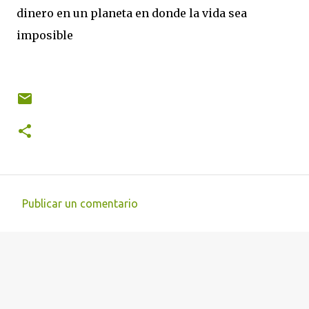
dinero en un planeta en donde la vida sea
imposible
Publicar un comentario
C
o
m
e
n