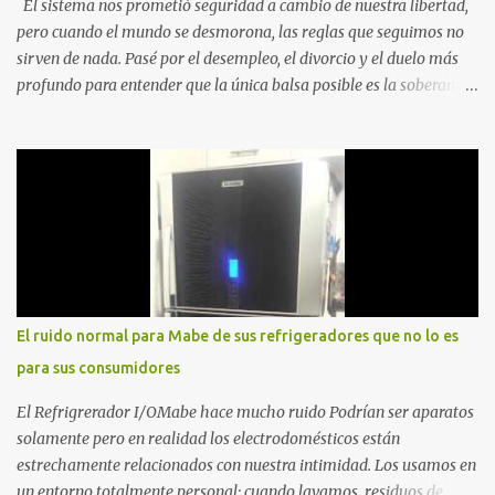
El sistema nos prometió seguridad a cambio de nuestra libertad,
pero cuando el mundo se desmorona, las reglas que seguimos no
sirven de nada. Pasé por el desempleo, el divorcio y el duelo más
profundo para entender que la única balsa posible es la soberanía
personal. Aquí no encontrarás frases motivacionales; encontrarás
el registro de un escape. La comunidad de los que eligen ver Ser
un Cimarrón no es huir del mundo, es aprender a caminar en él sin
llevar puestas las cadenas de otros 1. La Caída: Al Filo del
Precipicio El momento del quiebre. En Al Filo del Precipicio, relato
mi caída. No como una víctima, sino como alguien que descubrió
que la crisis es el único lugar donde la verdad no se puede ocultar.
Este libro es el testimonio de cómo reconstruir la identidad cuando
el éxito corporativo y las etiquetas sociales te abandonan. Es la
El ruido normal para Mabe de sus refrigeradores que no lo es
base técnica y espiritual de mi regreso al mundo. Adquirir en
para sus consumidores
Amazon 2. La Huida: Cimarrón Asilvestrarse: La úni...
El Refrigrerador I/OMabe hace mucho ruido Podrían ser aparatos
solamente pero en realidad los electrodomésticos están
estrechamente relacionados con nuestra intimidad. Los usamos en
un entorno totalmente personal: cuando lavamos residuos de