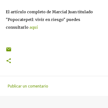
El artículo completo de Marcial Juan titulado
"Popocatepetl: vivir en riesgo" puedes
consultarlo
aquí
Publicar un comentario
C
o
m