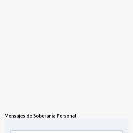
r
i
o
s
Mensajes de Soberanía Personal