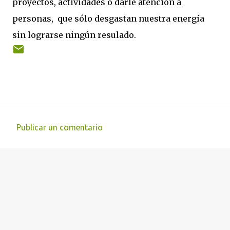
proyectos, actividades o darle atención a
personas, que sólo desgastan nuestra energía
sin lograrse ningún resulado.
Publicar un comentario
C
o
m
e
n
t
a