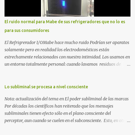
que la crisis es el único lugar donde la verdad no se puede ocultar.
Este libro es el testimonio de cómo reconstruir la identidad cuando
el éxito corporativo y las etiquetas sociales te abandonan. Es la
El ruido normal para Mabe de sus refrigeradores que no lo es
base técnica y espiritual de mi regreso al mundo. Adquirir en
para sus consumidores
Amazon 2. La Huida: Cimarrón Asilvestrarse: La úni...
El Refrigrerador I/OMabe hace mucho ruido Podrían ser aparatos
solamente pero en realidad los electrodomésticos están
estrechamente relacionados con nuestra intimidad. Los usamos en
un entorno totalmente personal: cuando lavamos residuos de
nuestras vivencias impregnados en la ropa; cuando procesamos
alimentos que nos darán energía durante el día o cuando
queremos conservar esas delicias al paladar para disfrutarlas al
Lo subliminal se procesa a nivel consciente
día siguiente. Nunca pensamos en ellos, esperamos que
Nota: actualización del tema en El poder subliminal de las marcas
simplemente funcionen para cumplir con la razón por las cuales
Por décadas los científicos han reiterado que los mensajes
esos electrodomésticos fueron creados. Pero ¿qué ocurre cuando
subliminales tienen efecto sólo en el plano consciente del
uno de estos aparatos se destaca por el ruido que provoca al
perceptor, aun cuando se cuelen en el subconsciente. Esto, en otras
funcionar? Creo que nadie se lo imagina hasta que lo vive. Jamás
palabras, quiere decir que no hay ningún proceso mágico que
habría pensado que el ruido de un refrigerador podría alterar la