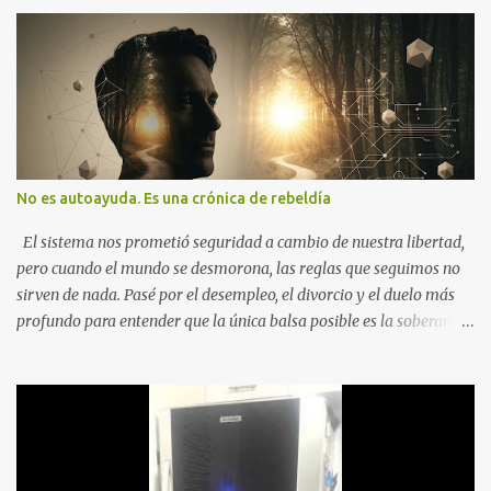
No es autoayuda. Es una crónica de rebeldía
El sistema nos prometió seguridad a cambio de nuestra libertad,
pero cuando el mundo se desmorona, las reglas que seguimos no
sirven de nada. Pasé por el desempleo, el divorcio y el duelo más
profundo para entender que la única balsa posible es la soberanía
personal. Aquí no encontrarás frases motivacionales; encontrarás
el registro de un escape. La comunidad de los que eligen ver Ser
un Cimarrón no es huir del mundo, es aprender a caminar en él sin
llevar puestas las cadenas de otros 1. La Caída: Al Filo del
Precipicio El momento del quiebre. En Al Filo del Precipicio, relato
mi caída. No como una víctima, sino como alguien que descubrió