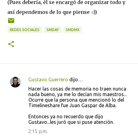
(Pues debería, él se encargó de organizar todo y
así dependemos de lo que piense =))
REDES SOCIALES
SMDAY
SMDMX
Gustavo Guerrero
dijo…
C
Hacer las cosas de memoria no traen nunca
o
nada bueno, ya me lo decían mis maestros...
Ocurre que la persona que mencionó lo del
m
Timelineshare fue Juan Gaspar de Alba.
e
Entonces ya no recuerdo que dijo
n
Gustavo...les juró que si puse atención.
t
2:15 p.m.
a