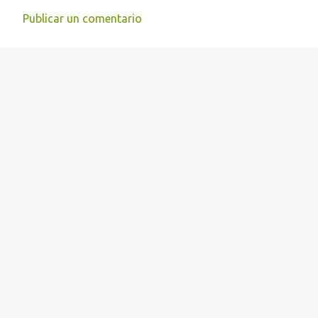
r
Publicar un comentario
i
o
s