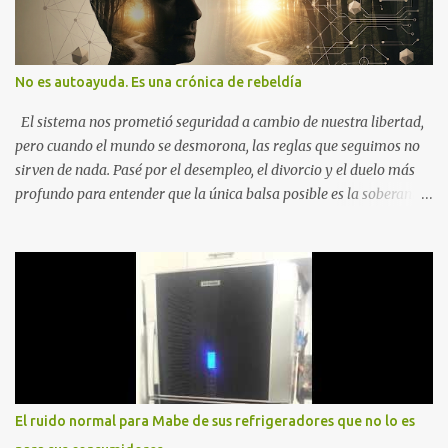
No es autoayuda. Es una crónica de rebeldía
El sistema nos prometió seguridad a cambio de nuestra libertad,
pero cuando el mundo se desmorona, las reglas que seguimos no
sirven de nada. Pasé por el desempleo, el divorcio y el duelo más
profundo para entender que la única balsa posible es la soberanía
personal. Aquí no encontrarás frases motivacionales; encontrarás
el registro de un escape. La comunidad de los que eligen ver Ser
un Cimarrón no es huir del mundo, es aprender a caminar en él sin
llevar puestas las cadenas de otros 1. La Caída: Al Filo del
Precipicio El momento del quiebre. En Al Filo del Precipicio, relato
mi caída. No como una víctima, sino como alguien que descubrió
que la crisis es el único lugar donde la verdad no se puede ocultar.
Este libro es el testimonio de cómo reconstruir la identidad cuando
el éxito corporativo y las etiquetas sociales te abandonan. Es la
El ruido normal para Mabe de sus refrigeradores que no lo es
base técnica y espiritual de mi regreso al mundo. Adquirir en