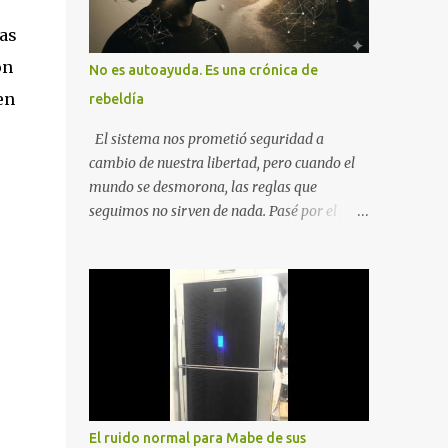
as
ón
No es autoayuda. Es una crónica de
en
rebeldía
El sistema nos prometió seguridad a
cambio de nuestra libertad, pero cuando el
mundo se desmorona, las reglas que
seguimos no sirven de nada. Pasé por el
desempleo, el divorcio y el duelo más
profundo para entender que la única balsa
posible es la soberanía personal. Aquí no
encontrarás frases motivacionales;
encontrarás el registro de un escape. La
comunidad de los que eligen ver Ser un
Cimarrón no es huir del mundo, es aprender
a caminar en él sin llevar puestas las
cadenas de otros 1. La Caída: Al Filo del
El ruido normal para Mabe de sus