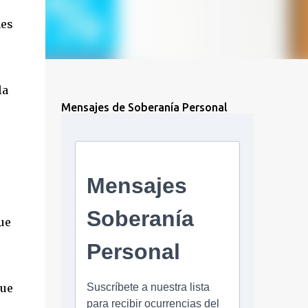
nes
la
Mensajes de Soberanía Personal
ue
que