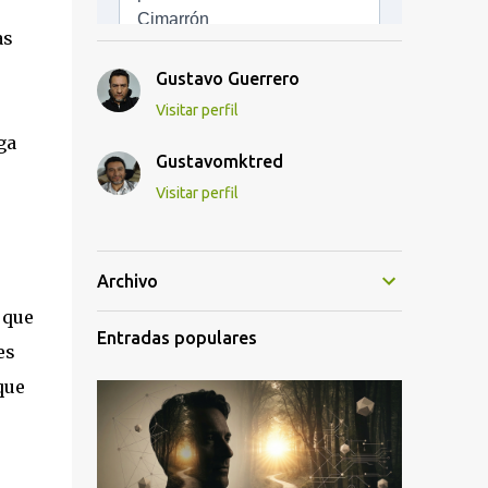
as
Gustavo Guerrero
Visitar perfil
ga
Gustavomktred
Visitar perfil
Archivo
 que
Entradas populares
es
que