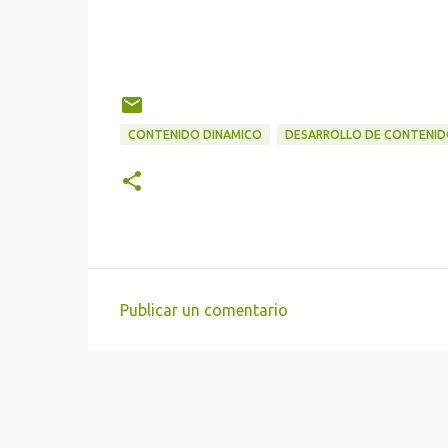
CONTENIDO DINAMICO
DESARROLLO DE CONTENI
Publicar un comentario
C
o
m
e
n