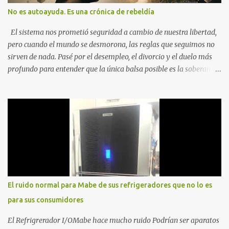
No es autoayuda. Es una crónica de rebeldía
El sistema nos prometió seguridad a cambio de nuestra libertad,
pero cuando el mundo se desmorona, las reglas que seguimos no
sirven de nada. Pasé por el desempleo, el divorcio y el duelo más
profundo para entender que la única balsa posible es la soberanía
personal. Aquí no encontrarás frases motivacionales; encontrarás
el registro de un escape. La comunidad de los que eligen ver Ser
un Cimarrón no es huir del mundo, es aprender a caminar en él sin
llevar puestas las cadenas de otros 1. La Caída: Al Filo del
Precipicio El momento del quiebre. En Al Filo del Precipicio, relato
mi caída. No como una víctima, sino como alguien que descubrió
que la crisis es el único lugar donde la verdad no se puede ocultar.
Este libro es el testimonio de cómo reconstruir la identidad cuando
el éxito corporativo y las etiquetas sociales te abandonan. Es la
El ruido normal para Mabe de sus refrigeradores que no lo es
base técnica y espiritual de mi regreso al mundo. Adquirir en
para sus consumidores
Amazon 2. La Huida: Cimarrón Asilvestrarse: La úni...
El Refrigrerador I/OMabe hace mucho ruido Podrían ser aparatos