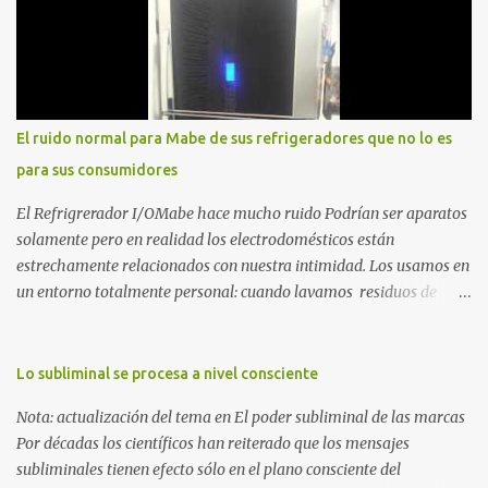
Precipicio El momento del quiebre. En Al Filo del Precipicio, relato
mi caída. No como una víctima, sino como alguien que descubrió
que la crisis es el único lugar donde la verdad no se puede ocultar.
Este libro es el testimonio de cómo reconstruir la identidad cuando
el éxito corporativo y las etiquetas sociales te abandonan. Es la
El ruido normal para Mabe de sus refrigeradores que no lo es
base técnica y espiritual de mi regreso al mundo. Adquirir en
para sus consumidores
Amazon 2. La Huida: Cimarrón Asilvestrarse: La úni...
El Refrigrerador I/OMabe hace mucho ruido Podrían ser aparatos
solamente pero en realidad los electrodomésticos están
estrechamente relacionados con nuestra intimidad. Los usamos en
un entorno totalmente personal: cuando lavamos residuos de
nuestras vivencias impregnados en la ropa; cuando procesamos
alimentos que nos darán energía durante el día o cuando
queremos conservar esas delicias al paladar para disfrutarlas al
Lo subliminal se procesa a nivel consciente
día siguiente. Nunca pensamos en ellos, esperamos que
Nota: actualización del tema en El poder subliminal de las marcas
simplemente funcionen para cumplir con la razón por las cuales
Por décadas los científicos han reiterado que los mensajes
esos electrodomésticos fueron creados. Pero ¿qué ocurre cuando
subliminales tienen efecto sólo en el plano consciente del
uno de estos aparatos se destaca por el ruido que provoca al