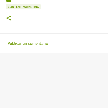
CONTENT MARKETING
Publicar un comentario
C
o
m
e
n
t
a
r
i