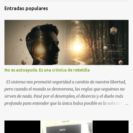
Entradas populares
No es autoayuda. Es una crónica de rebeldía
El sistema nos prometió seguridad a cambio de nuestra libertad,
pero cuando el mundo se desmorona, las reglas que seguimos no
sirven de nada. Pasé por el desempleo, el divorcio y el duelo más
profundo para entender que la única balsa posible es la soberanía
personal. Aquí no encontrarás frases motivacionales; encontrarás
el registro de un escape. La comunidad de los que eligen ver Ser
un Cimarrón no es huir del mundo, es aprender a caminar en él sin
llevar puestas las cadenas de otros 1. La Caída: Al Filo del