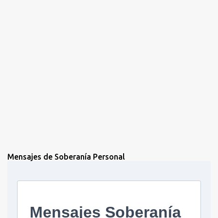
o
s
Mensajes de Soberanía Personal