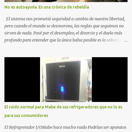
No es autoayuda. Es una crónica de rebeldía
El sistema nos prometió seguridad a cambio de nuestra libertad,
pero cuando el mundo se desmorona, las reglas que seguimos no
sirven de nada. Pasé por el desempleo, el divorcio y el duelo más
profundo para entender que la única balsa posible es la soberanía
personal. Aquí no encontrarás frases motivacionales; encontrarás
el registro de un escape. La comunidad de los que eligen ver Ser
un Cimarrón no es huir del mundo, es aprender a caminar en él sin
llevar puestas las cadenas de otros 1. La Caída: Al Filo del
Precipicio El momento del quiebre. En Al Filo del Precipicio, relato
mi caída. No como una víctima, sino como alguien que descubrió
que la crisis es el único lugar donde la verdad no se puede ocultar.
Este libro es el testimonio de cómo reconstruir la identidad cuando
el éxito corporativo y las etiquetas sociales te abandonan. Es la
El ruido normal para Mabe de sus refrigeradores que no lo es
base técnica y espiritual de mi regreso al mundo. Adquirir en
para sus consumidores
Amazon 2. La Huida: Cimarrón Asilvestrarse: La úni...
El Refrigrerador I/OMabe hace mucho ruido Podrían ser aparatos