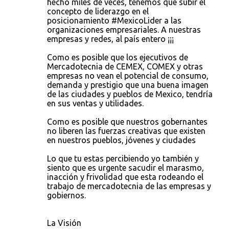
hecho miles de veces, tenemos que subir el
m
concepto de liderazgo en el
e
posicionamiento #MexicoLider a las
organizaciones empresariales. A nuestras
n
empresas y redes, al país entero ¡¡¡
t
Como es posible que los ejecutivos de
a
Mercadotecnia de CEMEX, COMEX y otras
r
empresas no vean el potencial de consumo,
demanda y prestigio que una buena imagen
i
de las ciudades y pueblos de Mexico, tendría
o
en sus ventas y utilidades.
s
Como es posible que nuestros gobernantes
no liberen las fuerzas creativas que existen
en nuestros pueblos, jóvenes y ciudades
Lo que tu estas percibiendo yo también y
siento que es urgente sacudir el marasmo,
inacción y frivolidad que esta rodeando el
trabajo de mercadotecnia de las empresas y
gobiernos.
La Visión