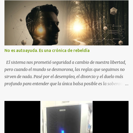
No es autoayuda. Es una crónica de rebeldía
El sistema nos prometió seguridad a cambio de nuestra libertad,
pero cuando el mundo se desmorona, las reglas que seguimos no
sirven de nada. Pasé por el desempleo, el divorcio y el duelo más
profundo para entender que la única balsa posible es la soberanía
personal. Aquí no encontrarás frases motivacionales; encontrarás
el registro de un escape. La comunidad de los que eligen ver Ser
un Cimarrón no es huir del mundo, es aprender a caminar en él sin
llevar puestas las cadenas de otros 1. La Caída: Al Filo del
Precipicio El momento del quiebre. En Al Filo del Precipicio, relato
mi caída. No como una víctima, sino como alguien que descubrió