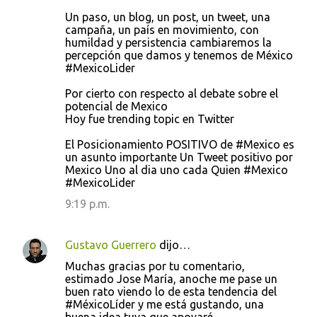
Un paso, un blog, un post, un tweet, una
campaña, un país en movimiento, con
humildad y persistencia cambiaremos la
percepción que damos y tenemos de México
#MexicoLider
Por cierto con respecto al debate sobre el
potencial de Mexico
Hoy fue trending topic en Twitter
El Posicionamiento POSITIVO de #Mexico es
un asunto importante Un Tweet positivo por
Mexico Uno al dia uno cada Quien #Mexico
#MexicoLider
9:19 p.m.
Gustavo Guerrero
dijo…
Muchas gracias por tu comentario,
estimado Jose María, anoche me pase un
buen rato viendo lo de esta tendencia del
#MéxicoLíder y me está gustando, una
buena idea tuya que apoyaré