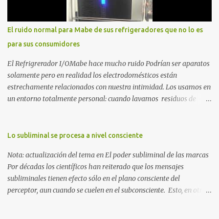
que la crisis es el único lugar donde la verdad no se puede ocultar.
Este libro es el testimonio de cómo reconstruir la identidad cuando
el éxito corporativo y las etiquetas sociales te abandonan. Es la
El ruido normal para Mabe de sus refrigeradores que no lo es
base técnica y espiritual de mi regreso al mundo. Adquirir en
para sus consumidores
Amazon 2. La Huida: Cimarrón Asilvestrarse: La úni...
El Refrigrerador I/OMabe hace mucho ruido Podrían ser aparatos
solamente pero en realidad los electrodomésticos están
estrechamente relacionados con nuestra intimidad. Los usamos en
un entorno totalmente personal: cuando lavamos residuos de
nuestras vivencias impregnados en la ropa; cuando procesamos
alimentos que nos darán energía durante el día o cuando
queremos conservar esas delicias al paladar para disfrutarlas al
Lo subliminal se procesa a nivel consciente
día siguiente. Nunca pensamos en ellos, esperamos que
Nota: actualización del tema en El poder subliminal de las marcas
simplemente funcionen para cumplir con la razón por las cuales
Por décadas los científicos han reiterado que los mensajes
esos electrodomésticos fueron creados. Pero ¿qué ocurre cuando
subliminales tienen efecto sólo en el plano consciente del
uno de estos aparatos se destaca por el ruido que provoca al
perceptor, aun cuando se cuelen en el subconsciente. Esto, en otras
funcionar? Creo que nadie se lo imagina hasta que lo vive. Jamás
palabras, quiere decir que no hay ningún proceso mágico que
habría pensado que el ruido de un refrigerador podría alterar la
convierta en autómatas a los nada indefensos destinatarios de
vida de una familia. Pero lo hace. Y debido a que el