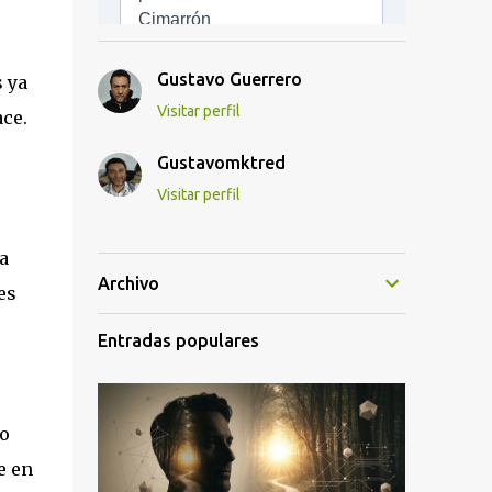
Gustavo Guerrero
s ya
Visitar perfil
ce.
Gustavomktred
Visitar perfil
a
Archivo
es
Entradas populares
lo
e en