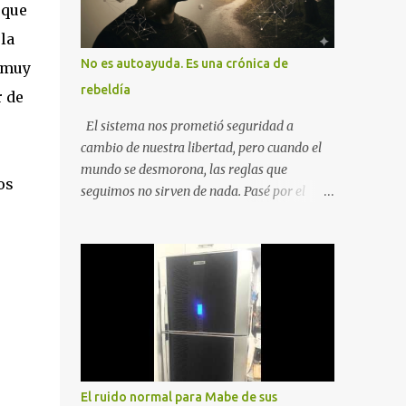
 que
la
No es autoayuda. Es una crónica de
s muy
rebeldía
r de
El sistema nos prometió seguridad a
cambio de nuestra libertad, pero cuando el
mundo se desmorona, las reglas que
os
seguimos no sirven de nada. Pasé por el
desempleo, el divorcio y el duelo más
profundo para entender que la única balsa
posible es la soberanía personal. Aquí no
encontrarás frases motivacionales;
encontrarás el registro de un escape. La
comunidad de los que eligen ver Ser un
Cimarrón no es huir del mundo, es aprender
a caminar en él sin llevar puestas las
cadenas de otros 1. La Caída: Al Filo del
El ruido normal para Mabe de sus