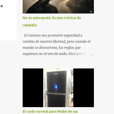
na
No es autoayuda. Es una crónica de
rebeldía
El sistema nos prometió seguridad a
cambio de nuestra libertad, pero cuando el
mundo se desmorona, las reglas que
seguimos no sirven de nada. Pasé por el
desempleo, el divorcio y el duelo más
profundo para entender que la única balsa
posible es la soberanía personal. Aquí no
encontrarás frases motivacionales;
encontrarás el registro de un escape. La
comunidad de los que eligen ver Ser un
Cimarrón no es huir del mundo, es aprender
a caminar en él sin llevar puestas las
cadenas de otros 1. La Caída: Al Filo del
El ruido normal para Mabe de sus