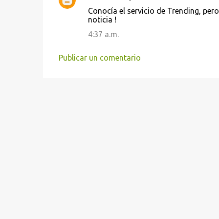
C
Conocía el servicio de Trending, per
o
noticia !
m
4:37 a.m.
e
n
Publicar un comentario
t
a
r
i
o
s