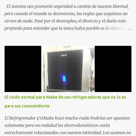
El sistema nos prometió seguridad a cambio de nuestra libertad,
pero cuando el mundo se desmorona, las reglas que seguimos no
sirven de nada. Pasé por el desempleo, el divorcio y el duelo más
profundo para entender que la única balsa posible es la soberanía
personal. Aquí no encontrarás frases motivacionales; encontrarás
el registro de un escape. La comunidad de los que eligen ver Ser
un Cimarrón no es huir del mundo, es aprender a caminar en él sin
llevar puestas las cadenas de otros 1. La Caída: Al Filo del
Precipicio El momento del quiebre. En Al Filo del Precipicio, relato
mi caída. No como una víctima, sino como alguien que descubrió
que la crisis es el único lugar donde la verdad no se puede ocultar.
Este libro es el testimonio de cómo reconstruir la identidad cuando
el éxito corporativo y las etiquetas sociales te abandonan. Es la
El ruido normal para Mabe de sus refrigeradores que no lo es
base técnica y espiritual de mi regreso al mundo. Adquirir en
para sus consumidores
Amazon 2. La Huida: Cimarrón Asilvestrarse: La úni...
El Refrigrerador I/OMabe hace mucho ruido Podrían ser aparatos
solamente pero en realidad los electrodomésticos están
estrechamente relacionados con nuestra intimidad. Los usamos en