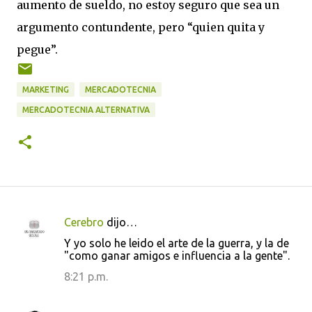
aumento de sueldo, no estoy seguro que sea un
argumento contundente, pero “quien quita y
pegue”.
MARKETING
MERCADOTECNIA
MERCADOTECNIA ALTERNATIVA
Cerebro
dijo…
C
Y yo solo he leido el arte de la guerra, y la de
o
"como ganar amigos e influencia a la gente".
m
8:21 p.m.
e
n