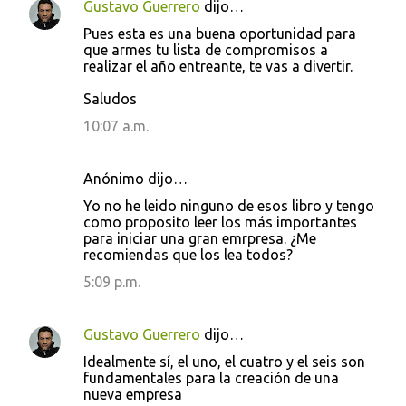
Gustavo Guerrero
dijo…
t
Pues esta es una buena oportunidad para
a
que armes tu lista de compromisos a
realizar el año entreante, te vas a divertir.
r
i
Saludos
o
10:07 a.m.
s
Anónimo dijo…
Yo no he leido ninguno de esos libro y tengo
como proposito leer los más importantes
para iniciar una gran emrpresa. ¿Me
recomiendas que los lea todos?
5:09 p.m.
Gustavo Guerrero
dijo…
Idealmente sí, el uno, el cuatro y el seis son
fundamentales para la creación de una
nueva empresa