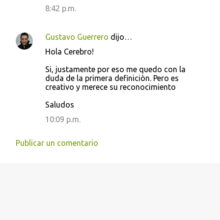
e
8:42 p.m.
n
t
Gustavo Guerrero
dijo…
a
Hola Cerebro!
r
Si, justamente por eso me quedo con la
i
duda de la primera definiciòn. Pero es
creativo y merece su reconocimiento
o
s
Saludos
10:09 p.m.
Publicar un comentario