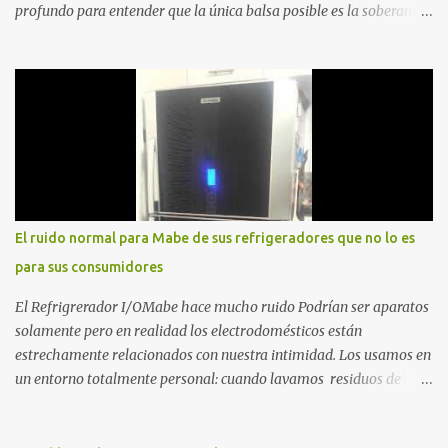
profundo para entender que la única balsa posible es la soberanía
personal. Aquí no encontrarás frases motivacionales; encontrarás
el registro de un escape. La comunidad de los que eligen ver Ser
un Cimarrón no es huir del mundo, es aprender a caminar en él sin
llevar puestas las cadenas de otros 1. La Caída: Al Filo del
Precipicio El momento del quiebre. En Al Filo del Precipicio, relato
mi caída. No como una víctima, sino como alguien que descubrió
que la crisis es el único lugar donde la verdad no se puede ocultar.
Este libro es el testimonio de cómo reconstruir la identidad cuando
el éxito corporativo y las etiquetas sociales te abandonan. Es la
El ruido normal para Mabe de sus refrigeradores que no lo es
base técnica y espiritual de mi regreso al mundo. Adquirir en
para sus consumidores
Amazon 2. La Huida: Cimarrón Asilvestrarse: La úni...
El Refrigrerador I/OMabe hace mucho ruido Podrían ser aparatos
solamente pero en realidad los electrodomésticos están
estrechamente relacionados con nuestra intimidad. Los usamos en
un entorno totalmente personal: cuando lavamos residuos de
nuestras vivencias impregnados en la ropa; cuando procesamos
alimentos que nos darán energía durante el día o cuando