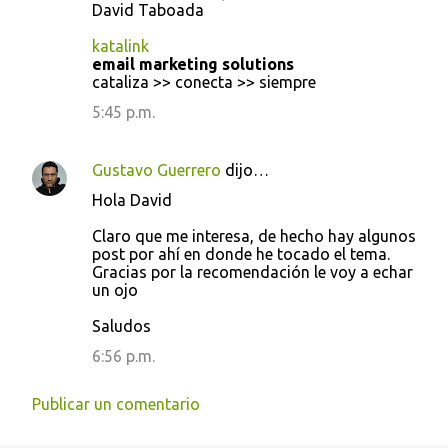
o
David Taboada
s
katalink
email marketing solutions
cataliza >> conecta >> siempre
5:45 p.m.
Gustavo Guerrero
dijo…
Hola David
Claro que me interesa, de hecho hay algunos
post por ahí en donde he tocado el tema.
Gracias por la recomendación le voy a echar
un ojo
Saludos
6:56 p.m.
Publicar un comentario