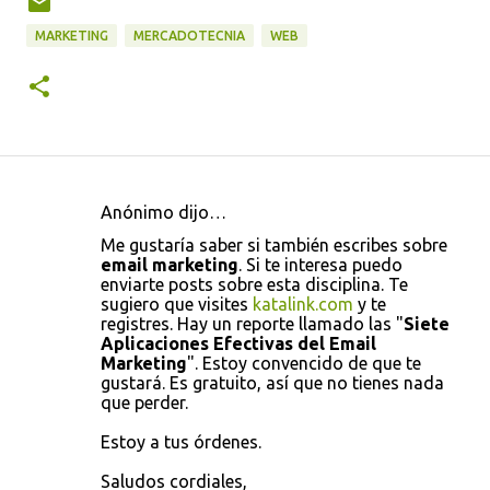
MARKETING
MERCADOTECNIA
WEB
Anónimo dijo…
C
Me gustaría saber si también escribes sobre
o
email marketing
. Si te interesa puedo
enviarte posts sobre esta disciplina. Te
m
sugiero que visites
katalink.com
y te
e
registres. Hay un reporte llamado las "
Siete
Aplicaciones Efectivas del Email
n
Marketing
". Estoy convencido de que te
t
gustará. Es gratuito, así que no tienes nada
que perder.
a
r
Estoy a tus órdenes.
i
Saludos cordiales,