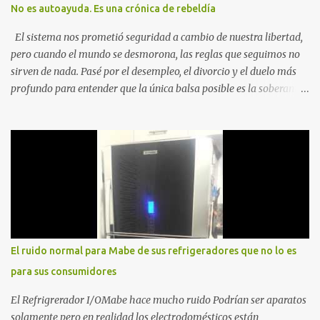
No es autoayuda. Es una crónica de rebeldía
El sistema nos prometió seguridad a cambio de nuestra libertad,
pero cuando el mundo se desmorona, las reglas que seguimos no
sirven de nada. Pasé por el desempleo, el divorcio y el duelo más
profundo para entender que la única balsa posible es la soberanía
personal. Aquí no encontrarás frases motivacionales; encontrarás
el registro de un escape. La comunidad de los que eligen ver Ser
un Cimarrón no es huir del mundo, es aprender a caminar en él sin
llevar puestas las cadenas de otros 1. La Caída: Al Filo del
Precipicio El momento del quiebre. En Al Filo del Precipicio, relato
mi caída. No como una víctima, sino como alguien que descubrió
que la crisis es el único lugar donde la verdad no se puede ocultar.
Este libro es el testimonio de cómo reconstruir la identidad cuando
el éxito corporativo y las etiquetas sociales te abandonan. Es la
El ruido normal para Mabe de sus refrigeradores que no lo es
base técnica y espiritual de mi regreso al mundo. Adquirir en
para sus consumidores
Amazon 2. La Huida: Cimarrón Asilvestrarse: La úni...
El Refrigrerador I/OMabe hace mucho ruido Podrían ser aparatos
solamente pero en realidad los electrodomésticos están