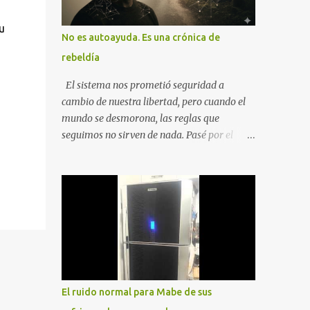
u
No es autoayuda. Es una crónica de
rebeldía
El sistema nos prometió seguridad a
cambio de nuestra libertad, pero cuando el
mundo se desmorona, las reglas que
seguimos no sirven de nada. Pasé por el
desempleo, el divorcio y el duelo más
profundo para entender que la única balsa
posible es la soberanía personal. Aquí no
encontrarás frases motivacionales;
encontrarás el registro de un escape. La
comunidad de los que eligen ver Ser un
Cimarrón no es huir del mundo, es aprender
a caminar en él sin llevar puestas las
cadenas de otros 1. La Caída: Al Filo del
El ruido normal para Mabe de sus
Precipicio El momento del quiebre. En Al