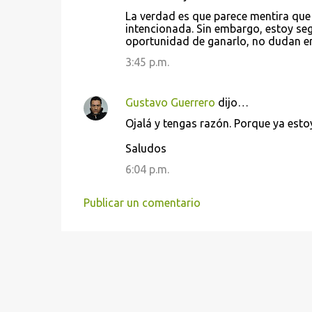
C
La verdad es que parece mentira que
o
intencionada. Sin embargo, estoy se
oportunidad de ganarlo, no dudan en
m
e
3:45 p.m.
n
t
Gustavo Guerrero
dijo…
a
Ojalá y tengas razón. Porque ya est
r
Saludos
i
6:04 p.m.
o
s
Publicar un comentario