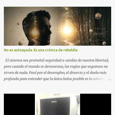
No es autoayuda. Es una crónica de rebeldía
El sistema nos prometió seguridad a cambio de nuestra libertad,
pero cuando el mundo se desmorona, las reglas que seguimos no
sirven de nada. Pasé por el desempleo, el divorcio y el duelo más
profundo para entender que la única balsa posible es la soberanía
personal. Aquí no encontrarás frases motivacionales; encontrarás
el registro de un escape. La comunidad de los que eligen ver Ser
un Cimarrón no es huir del mundo, es aprender a caminar en él sin
llevar puestas las cadenas de otros 1. La Caída: Al Filo del
Precipicio El momento del quiebre. En Al Filo del Precipicio, relato