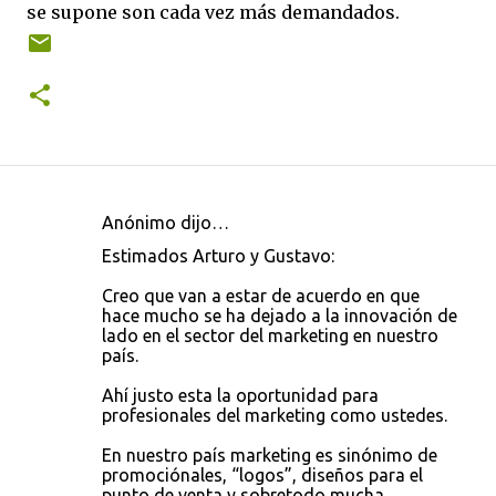
se supone son cada vez más demandados.
Anónimo dijo…
C
Estimados Arturo y Gustavo:
o
Creo que van a estar de acuerdo en que
m
hace mucho se ha dejado a la innovación de
e
lado en el sector del marketing en nuestro
país.
n
t
Ahí justo esta la oportunidad para
profesionales del marketing como ustedes.
a
r
En nuestro país marketing es sinónimo de
promociónales, “logos”, diseños para el
i
punto de venta y sobretodo mucha