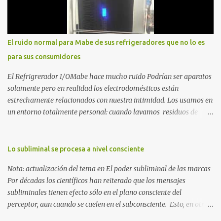
mi caída. No como una víctima, sino como alguien que descubrió
que la crisis es el único lugar donde la verdad no se puede ocultar.
Este libro es el testimonio de cómo reconstruir la identidad cuando
el éxito corporativo y las etiquetas sociales te abandonan. Es la
El ruido normal para Mabe de sus refrigeradores que no lo es
base técnica y espiritual de mi regreso al mundo. Adquirir en
para sus consumidores
Amazon 2. La Huida: Cimarrón Asilvestrarse: La úni...
El Refrigrerador I/OMabe hace mucho ruido Podrían ser aparatos
solamente pero en realidad los electrodomésticos están
estrechamente relacionados con nuestra intimidad. Los usamos en
un entorno totalmente personal: cuando lavamos residuos de
nuestras vivencias impregnados en la ropa; cuando procesamos
alimentos que nos darán energía durante el día o cuando
queremos conservar esas delicias al paladar para disfrutarlas al
Lo subliminal se procesa a nivel consciente
día siguiente. Nunca pensamos en ellos, esperamos que
Nota: actualización del tema en El poder subliminal de las marcas
simplemente funcionen para cumplir con la razón por las cuales
Por décadas los científicos han reiterado que los mensajes
esos electrodomésticos fueron creados. Pero ¿qué ocurre cuando
subliminales tienen efecto sólo en el plano consciente del
uno de estos aparatos se destaca por el ruido que provoca al
perceptor, aun cuando se cuelen en el subconsciente. Esto, en otras
funcionar? Creo que nadie se lo imagina hasta que lo vive. Jamás
palabras, quiere decir que no hay ningún proceso mágico que
habría pensado que el ruido de un refrigerador podría alterar la