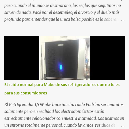
pero cuando el mundo se desmorona, las reglas que seguimos no
sirven de nada. Pasé por el desempleo, el divorcio y el duelo más
profundo para entender que la única balsa posible es la soberanía
personal. Aquí no encontrarás frases motivacionales; encontrarás
el registro de un escape. La comunidad de los que eligen ver Ser
un Cimarrón no es huir del mundo, es aprender a caminar en él sin
llevar puestas las cadenas de otros 1. La Caída: Al Filo del
Precipicio El momento del quiebre. En Al Filo del Precipicio, relato
mi caída. No como una víctima, sino como alguien que descubrió
que la crisis es el único lugar donde la verdad no se puede ocultar.
Este libro es el testimonio de cómo reconstruir la identidad cuando
el éxito corporativo y las etiquetas sociales te abandonan. Es la
El ruido normal para Mabe de sus refrigeradores que no lo es
base técnica y espiritual de mi regreso al mundo. Adquirir en
para sus consumidores
Amazon 2. La Huida: Cimarrón Asilvestrarse: La úni...
El Refrigrerador I/OMabe hace mucho ruido Podrían ser aparatos
solamente pero en realidad los electrodomésticos están
estrechamente relacionados con nuestra intimidad. Los usamos en
un entorno totalmente personal: cuando lavamos residuos de