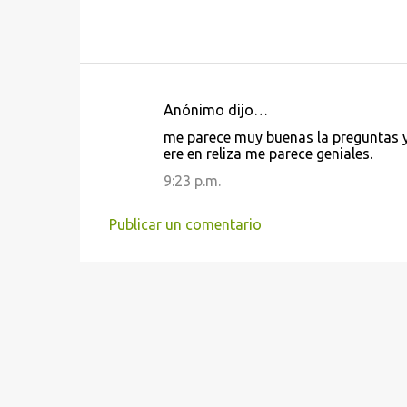
Anónimo dijo…
C
me parece muy buenas la preguntas 
o
ere en reliza me parece geniales.
m
9:23 p.m.
e
n
Publicar un comentario
t
a
r
i
o
s