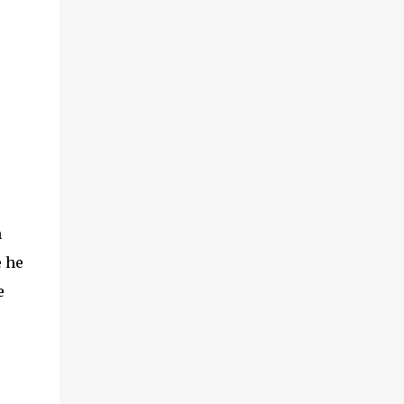
n
e he
e